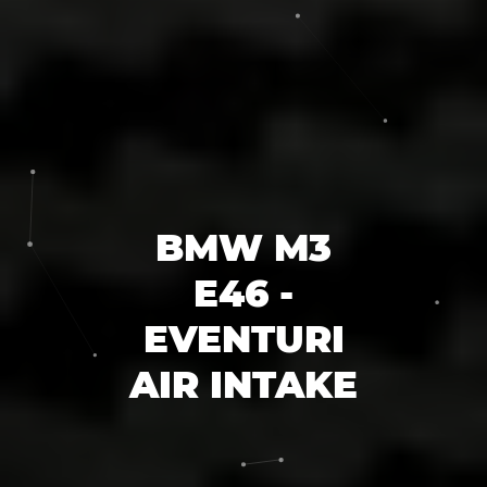
BMW M3
E46 -
EVENTURI
AIR INTAKE