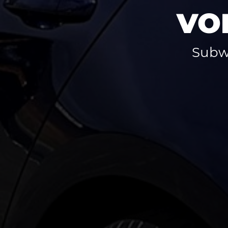
VO
Subw