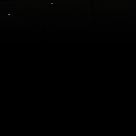
eren omdat de kinderwagen achterin moet
n perfect in de onhandige hoeken van jou
appen van de auto.
De 8 inch Gladen woofer klinkt strak