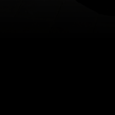
VW E-GOLF
Soms mis je gewoon wat bass in jouw aut
passen of omdat je heel veel boodschap
Een customfit of pasklare subwoofer is d
kofferbak waardoor je geen bruikbare ruim
Zo klinkt jouw altijd zoals jij altijd al 
Deze elektrische Volkswagen E-Golf heeft
maar gaat ook diep genoeg om de bass o