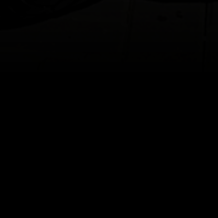
o maar wil of kan je geen ruimte in je kofferbak inlev
pen mee wilt nemen.
an de perfecte oplossing voor jou! De subwoofers passe
te verliest.
wilde zonder concessies te doen aan de praktische eigensch
 zo'n lekkere customfit subwoofer oplossing gekregen. 
ok lekker te kunnen voelen.